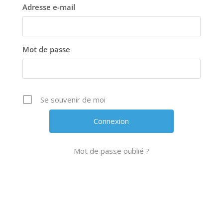
Adresse e-mail
Mot de passe
Se souvenir de moi
Mot de passe oublié ?
A
l
t
e
r
n